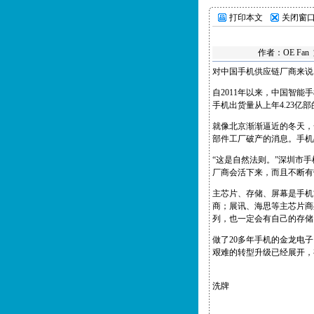
打印本文
关闭窗
作者：
OE Fan
对中国手机供应链厂商来说
自2011年以来，中国智
手机出货量从上年4.23
就像北京渐渐逼近的冬天，
部件工厂破产的消息。手机
“这是自然法则。”深圳市
厂商会活下来，而且不断有
主芯片、存储、屏幕是手机
商；展讯、海思等主芯片商
列，也一定会有自己的存储
做了20多年手机的金龙电
艰难的转型升级已经展开，
洗牌