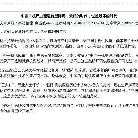
口
中国手机产业遭遇转型阵痛，最好的时代，也是最坏的时代
文章来源：
本站整理
点击数4472 更新时间：2016/11/23 23:52:18 文章录入：admin
，这确实是最好的时代，也是最坏的时代。
能手机出货量开始超过1亿部关口，市场连年翻番增长，给中国手机供应链厂商带来了千载难
亿部的巅峰滑落，日趋饱和的市场竞争加剧，品牌、山寨“人人有饭吃”的好日子已经翻篇
一些手机供应链厂商正在感受瑟瑟凉意。近期，被称为“中国手机制造之都”的东莞、
品牌厂商逐渐抛弃机海战术，精简产品线，挤不进这些品牌厂商供应链的厂商被迫“出
手机行业协会会长孙文平对财新记者说，“那些产能落后、管理不善的厂商会倒闭，能
带着突破性技术的新厂商出现。整体来说，中国的手机供应链正在走向繁荣而非萎缩
“三大件”，行业人士评价，中国手机供应链历经十多年的模仿式发展，现在生产屏幕
处在奋力追赶阶段，高通、联发科仍是市场霸主；存储则还处于早期跟随阶段。“中
，这是大势所趋。”深圳云英谷科技有限公司技术总监顾晶说。
子（香港）有限公司大中华区总经理曾华荣为当下作结：中国手机供应链走过了生产和
有的品牌已经开始了。