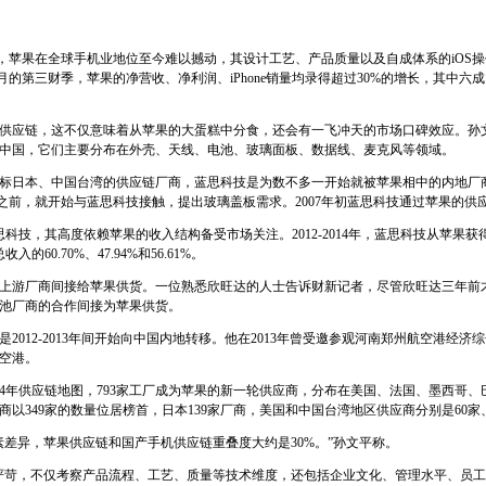
hone，苹果在全球手机业地位至今难以撼动，其设计工艺、产品质量以及自成体系的iO
6月的第三财季，苹果的净营收、净利润、iPhone销量均录得超过30%的增长，其中六成以
。
供应链，这不仅意味着从苹果的大蛋糕中分食，还会有一飞冲天的市场口碑效应。孙文平
中国，它们主要分布在外壳、天线、电池、玻璃面板、数据线、麦克风等领域。
果定标日本、中国台湾的供应链厂商，蓝思科技是为数不多一开始就被苹果相中的内地厂商
ne之前，就开始与蓝思科技接触，提出玻璃盖板需求。2007年初蓝思科技通过苹果的供
思科技，其高度依赖苹果的收入结构备受市场关注。2012-2014年，蓝思科技从苹果获得
收入的60.70%、47.94%和56.61%。
上游厂商间接给苹果供货。一位熟悉欣旺达的人士告诉财新记者，尽管欣旺达三年前
池厂商的合作间接为苹果供货。
2012-2013年间开始向中国内地转移。他在2013年曾受邀参观河南郑州航空港经济
空港。
2014年供应链地图，793家工厂成为苹果的新一轮供应商，分布在美国、法国、墨西哥
以349家的数量位居榜首，日本139家厂商，美国和中国台湾地区供应商分别是60家、
素差异，苹果供应链和国产手机供应链重叠度大约是30%。”孙文平称。
严苛，不仅考察产品流程、工艺、质量等技术维度，还包括企业文化、管理水平、员