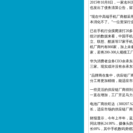
2015年10月8日，一
也发出了债务清算公告，留
“现在中高端手机厂商都采
本消化不了。”一位资深行
已在手机行业摸爬滚打20
统计的数据来看，中国手机
立、联想、酷派等57家手
机厂商约有860家，加上未
家，若将200-300人规
华为消费者业务CEO余承
三家。现实或许没有余承东
“品牌商在集中，供应链厂商
分工将更加精细，能适应市
一些灵活的供应链厂商得到
一直在增加，工厂开足马力
电池厂商欣旺达（3002
长，适应市场的供应链厂商
财报显示，今年上半年，蓝思科
同比增长24.99%，摄像
长69%，其中手机数码类锂