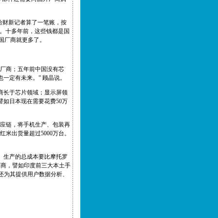
给财新记者算了一笔账，按
美元。十多年前，这些钱都是国
国厂商就更多了。
外厂商；五年前中国没有芯
一定有未来。” 顾晶说。
商长于芯片领域；显示屏领
如日本现在需要花费50万
供应链，将手机生产、包装再
米出货量超过5000万台。
、生产的总成本要比摩托罗
M厂商，譬如印度前三大本土手
成品，还为其提供用户数据分析、