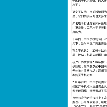
中国的手机供应链厂商大多
水平？
孙文平认为，目前以深圳为
星，它们的供应商也大多来
知名电子行业分析师孙昌旭
注重质量，工艺水平显著提
身能力。
十年间，中国手机制造行业
天下，当时中国厂商主要是
孙文平也认为，2003年
塑、胶粘，都要去韩国订购。
芯片厂商联发科2004年
供应链，越来越多的中国商
开始抢占注塑市场；温州商
本购买手机方案。
2008年前后，中国手机
把国产手机准入注册资金从
春笋般涌现，渐渐形成了完
今年40岁的张学政赶上了
案设计公司闻泰通讯，组建
1000多万元，购买了20