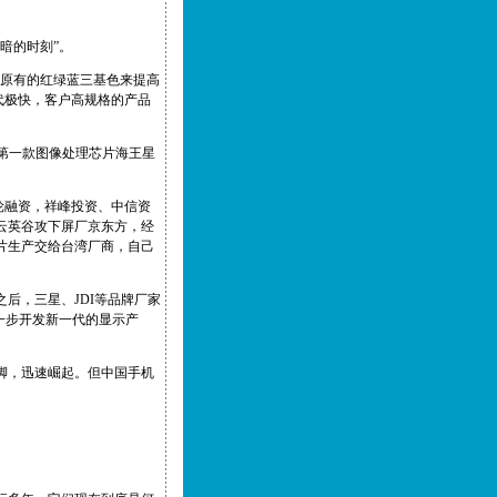
暗的时刻”。
用原有的红绿蓝三基色来提高
换代极快，客户高规格的产品
出第一款图像处理芯片海王星
轮融资，祥峰投资、中信资
云英谷攻下屏厂京东方，经
片生产交给台湾厂商，自己
之后，三星、JDI等品牌厂家
一步开发新一代的显示产
脚，迅速崛起。但中国手机