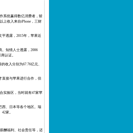
S操作系统赢得数亿消费者，斩
上收入来自iPhone，三财
透露，2015年，苹果近
。知情人士透露，2006
应商认证。
的收入分别为67.76亿元、
才直接与苹果进行合作，但
综合实验区，当时就有47家苹
、巴西、日本等各个地区。瑞
42家。
工薪酬福利、社会责任等，还