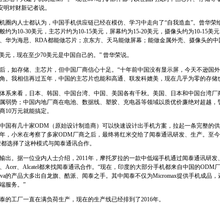
邓安明对财新记者说。
机圈内人士都认为，中国手机供应链已经在模仿、学习中走向了“自我造血”。曾华荣
为10-30美元，主芯片约为10-15美元，屏幕约为15-20美元，摄像头约为10-15
、华为海思、RDA都能做芯片；京东方、天马能做屏幕；能做金属外壳、摄像头的中
0美元，现在至少70美元是中国自己的。” 曾华荣说。
后，如存储、主芯片，但中国厂商信心十足。“十年前中国没有显示屏，今天不逊国
角。我相信再过五年，中国的主芯片也能和高通、联发科媲美，现在几乎为零的存储也
体系来看，日本、韩国、中国台湾、中国、美国各有千秋。美国、日本和中国台湾厂
属弱势；中国内地厂商在电池、数据线、塑胶、充电器等领域以质优价廉绝对超越，譬
商10万元就能搞定。
中国有几十家ODM（原始设计制造商）可以快速设计出手机方案，拉起一条完整的
10年，小米在考察了多家ODM厂商之后，最终将红米交给了闻泰通讯研发、生产。至今红
檬都选择了这种模式与闻泰通讯合作。
输出。据一位业内人士介绍，2011年，摩托罗拉的一款中低端手机通过闻泰通讯研发
、Acer、Alcatel都来找闻泰通讯合作。“现在，印度的大部分手机都来自中国的OD
tex、Lava的产品大多出自龙旗、酷派、闻泰之手。其中闻泰不仅为Micromax提供手机
端服务。”
泰的工厂一直在满负荷生产，现在的生产线已经排到了2016年。