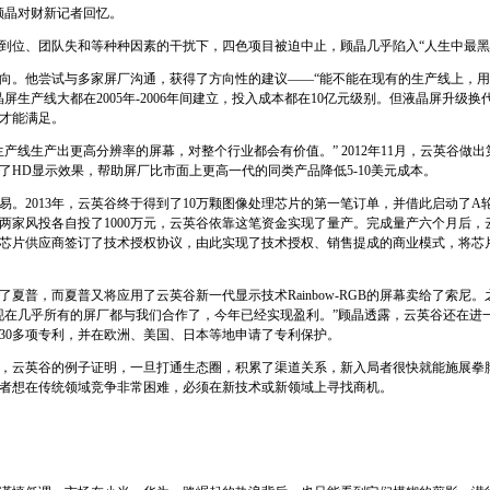
顾晶对财新记者回忆。
资不到位、团队失和等种种因素的干扰下，四色项目被迫中止，顾晶几乎陷入“人生中最黑
向。他尝试与多家屏厂沟通，获得了方向性的建议——“能不能在现有的生产线上，
屏生产线大都在2005年-2006年间建立，投入成本都在10亿元级别。但液晶屏升级
才能满足。
产线生产出更高分辨率的屏幕，对整个行业都会有价值。” 2012年11月，云英谷做
了HD显示效果，帮助屏厂比市面上更高一代的同类产品降低5-10美元成本。
易。2013年，云英谷终于得到了10万颗图像处理芯片的第一笔订单，并借此启动了A
两家风投各自投了1000万元，云英谷依靠这笔资金实现了量产。完成量产六个月后，
芯片供应商签订了技术授权协议，由此实现了技术授权、销售提成的商业模式，将芯
夏普，而夏普又将应用了云英谷新一代显示技术Rainbow-RGB的屏幕卖给了索尼。
现在几乎所有的屏厂都与我们合作了，今年已经实现盈利。”顾晶透露，云英谷还在进
30多项专利，并在欧洲、美国、日本等地申请了专利保护。
，云英谷的例子证明，一旦打通生态圈，积累了渠道关系，新入局者很快就能施展拳
者想在传统领域竞争非常困难，必须在新技术或新领域上寻找商机。