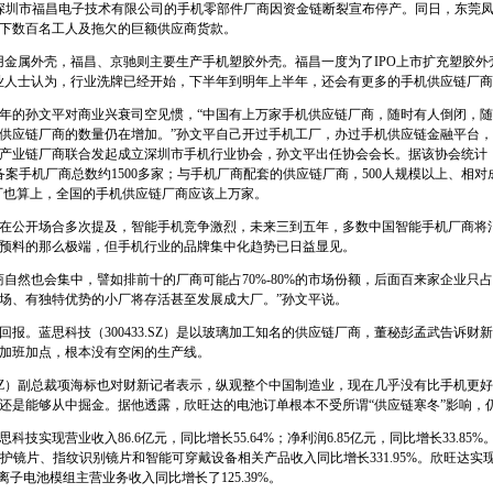
家名叫深圳市福昌电子技术有限公司的手机零部件厂商因资金链断裂宣布停产。同日，东莞
下数百名工人及拖欠的巨额供应商货款。
用金属外壳，福昌、京驰则主要生产手机塑胶外壳。福昌一度为了IPO上市扩充塑胶
业人士认为，行业洗牌已经开始，下半年到明年上半年，还会有更多的手机供应链厂
多年的孙文平对商业兴衰司空见惯，“中国有上万家手机供应链厂商，随时有人倒闭，
供应链厂商的数量仍在增加。”孙文平自己开过手机工厂，办过手机供应链金融平台，2
机产业链厂商联合发起成立深圳市手机行业协会，孙文平出任协会会长。据该协会统计
备案手机厂商总数约1500多家；与手机厂商配套的供应链厂商，500人规模以上、相对成
模工厂也算上，全国的手机供应链厂商应该上万家。
东在公开场合多次提及，智能手机竞争激烈，未来三到五年，多数中国智能手机厂商将
预料的那么极端，但手机行业的品牌集中化趋势已日益显见。
自然也会集中，譬如排前十的厂商可能占70%-80%的市场份额，后面百来家企业只占
场、有独特优势的小厂将存活甚至发展成大厂。”孙文平说。
回报。蓝思科技（300433.SZ）是以玻璃加工知名的供应链厂商，董秘彭孟武告诉财
加班加点，根本没有空闲的生产线。
07.SZ）副总裁项海标也对财新记者表示，纵观整个中国制造业，现在几乎没有比手机更
还是能够从中掘金。据他透露，欣旺达的电池订单根本不受所谓“供应链寒冬”影响，
技实现营业收入86.6亿元，同比增长55.64%；净利润6.85亿元，同比增长33.8
头防护镜片、指纹识别镜片和智能可穿戴设备相关产品收入同比增长331.95%。欣旺达实现
离子电池模组主营业务收入同比增长了125.39%。