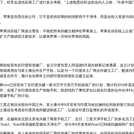
了，经常走进供应商工厂进行多次考察。”上述熟悉欣旺达的业内人士称，“许多中国
，苹果是负责任的公司，它不是把供应商的利润挤得干干净净，而是会投入资源与供
。
苹果供应链厂商发出警告：不能把所有的赌注都押在苹果身上。苹果在供应链上占据
扩大产能或投注新技术，以避免苹果一旦转向带来的风险。
商纷纷宣布在印度投资建厂。金立印度负责人阿温德8月底向财新记者透露，金立计划在
笔钱将用在与富士康合作生产手机，以及与一个印度本土厂商合作建立工厂。酷派内
谈妥合作方，预计会在两年之内把印度的研发队伍建立起来。
vivo已经宣布了在印度兴建一家30万平方英尺手机组装厂的计划，预计到2016年底
作，实现了在印度组装生产智能手机；联想找到了摩托罗拉以前在印度的合作伙伴Fle
度建手机厂的计划。
三星正将目光投向中国之外。富士康今年8月宣布与印度马哈拉施特拉邦政府签订协议
士康还在考虑在印度其他邦建设制造工厂，以迎合印度日益增长的市场需求。
资，在越南东北部太原省兴建了两座手机工厂。近日，三星天津手机工厂的多名员工
ote3、Note4等高端机型都在天津生产，但今年8月发布的Note5已转移到越南和广
不断推涨，加上各地对外国手机厂商投资建厂的优惠政策减少，中国手机供应链既有