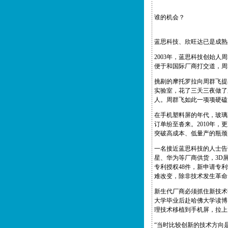
谁的机会？
蓝思科技、欣旺达已是成熟
2003年，蓝思科技创始人
便于和国际厂商打交道，周
挑剔的摩托罗拉向周群飞提
实验室，花了三天三夜做了
人。周群飞如此一项项硬磕
在手机塑料屏的年代，玻璃屏
订单纷至沓来。2010年
突破高成本、低量产的瓶颈
一名接近蓝思科技的人士告
星、华为等厂商供货，3D屏
专利授权48件，新申请专
难改变，除非技术发生革命
新生代厂商必须抓住新技术
大学毕业后赴哈佛大学读博
理技术移植到手机屏，拉上
“当时比较创新的技术方向