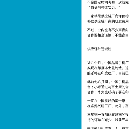
不是固定时间考察一次就完
了自身的整体实力。”
一家苹果供应链厂商评价称
补偿供应链厂商的研发费用
不过，业内也有不少声音向
合作要相当谨慎，不能盲目
供应链外迁威胁
近几个月，中国品牌手机厂
实现在印度本土化制造。这
酷派将在印度建厂，目前已
此前七八月间，中国手机品牌
台；小米通过与富士康的合
合作；华为也明确了要在印
一直在中国耕耘的富士康、
在该邦兴建工厂。此外，富
三星则一直加码在越南的投
得的订单在减少。以前三星 N
中国的地租成本、人工成本