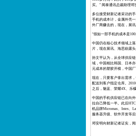
买。” 闻泰通讯总裁助理
多位接受财新记者采访的手
手机的成本计，金属外壳一般约
外厂商赚去的，现在，展讯
“假如一部手机的成本是10
中国仍在核心技术领域上落
片，现在展讯、海思崭露头
孙文平认为，从全球供应链
域，中国相比韩国、日本亦
元成本的塑胶开模，中国厂
现在，只要客户拿出需求，
配送到客户指定仓库。20
之后，魅蓝、荣耀4X、乐
中国的手机供应链已在向外
拉自己降低一半。此后HTC
机品牌Micromax、In
服务器升级、软件开发等后
邓安明向财新记者证实，闻