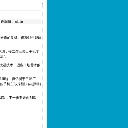
 责任编辑：admin
逢的良机。但2014年智能
。
深圳，接二连三传出手机零
清”。
够改进技术、适应市场需求的
。”
没问题，但仍弱于日韩厂
国的手机主芯片很快会赶到前
制造，下一步要走向创造，