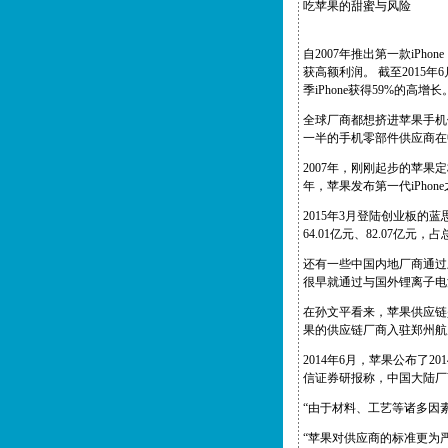
吃苹果的甜蜜与风险
自2007年推出第一款iP
获高额利润。 截至2015年
季iPhone获得59%的高增长
全球厂商都想挤进苹果手机
一半的手机零部件供应商在
2007年，刚刚起步的苹
年，苹果发布第一代iPho
2015年3月登陆创业板的蓝
64.01亿元、82.07亿元，占总
还有一些中国内地厂商通过
很早就通过与国外锂离子电
在孙文平看来，苹果供应链是
果的供应链厂商入驻郑州航
2014年6月，苹果公布了
信证券研报称，中国大陆厂商
“由于材料、工艺等诸多因
“苹果对供应商的标准更为