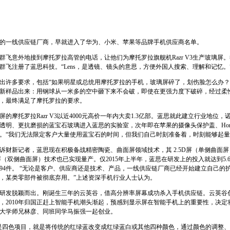
的一线供应链厂商，早就进入了华为、小米、苹果等品牌手机供应商名单。
周群飞意外地接到摩托罗拉高管的电话，让他们为摩托罗拉旗舰机Razr V3生产玻璃
群飞注册了蓝思科技。“Lens，是透镜、镜头的意思，方便外国人搜索、理解和记忆。
出许多要求，包括“如果明星或总统用摩托罗拉的手机，玻璃屏碎了，划伤脸怎么办？
新样品出来：用钢球从一米多的空中砸下来不会破，即使在更强力度下破碎，经过柔
，最终满足了摩托罗拉的要求。
的摩托罗拉Razr V3以近4000元高价一年内大卖1.3亿部。蓝思就此建立行业地位，
，更透明、更抗磨损的蓝宝石玻璃进入蓝思的实验室，次年即在苹果的摄像头保护盖、Ho
。“我们无法限定客户大量使用蓝宝石的时间，但我们自己时刻准备着，时刻能够起量
诉财新记者，蓝思现在积极备战精密陶瓷、曲面屏领域技术，其 2.5D屏（单侧曲面
（双侧曲面屏）技术也已实现量产。仅2015年上半年，蓝思在研发上的投入就达到5.6亿
利94件。 “无论是客户、供应商还是技术、产品，一线供应链厂商已经开始建立自己的
，某类零部件被彻底弃用。”上述资深手机行业人士认为。
研发脱颖而出。刚诞生三年的云英谷，借高分辨率屏幕成功杀入手机供应链。云英谷创
，2010年归国正赶上智能手机潮头渐起，预感到显示屏在智能手机上的重要性，决定
大学师兄林彦、同班同学马振强一起创业。
是四色项目，就是将传统的红绿蓝改变成红绿蓝白或其他四种颜色，通过颜色的调整