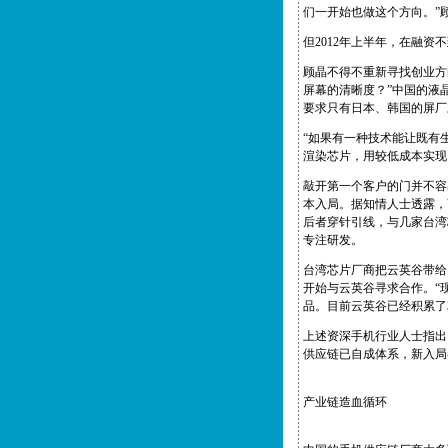
们一开始也做这个方向。”
但2012年上半年，在融
顾晶不得不重新寻找创业方
屏幕的清晰度？”中国的液晶
要求只有日本、韩国的屏厂
“如果有一种技术能让既有生
渲染芯片，用较低成本实现
敲开第一个客户的门并不容
本入局。据知情人士透露，
后者穿针引线，与几家台湾
专注研发。
台湾芯片厂商把云英谷带给了
开始与云英谷寻求合作。“
品。目前云英谷已经积累了
上述资深手机行业人士指出
供应链已自成体系，新入局
产业链造血循环