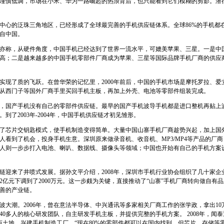
谨慎低调，市场在小米、华为一路崛起的热浪背后，也只能看到它们模糊的剪影。潜
中心的泛珠三角地区，已经形成了全球最完善的手机供应链体系。全球86%的手机都
自中国。
亦称，从硬件角度，中国手机已经达到了世界一流水平，可媲美苹果、三星。一是中
高；二是越来越多的中国手机零部件厂商成为苹果、三星等国际品牌手机厂商的供应
实现了质的飞跃。在曾华荣的记忆里，2000年前后，中国的手机市场是摩托罗拉、爱
从西门子等国外厂商手里买回手机主板，再加上外壳、电池等零部件组装完成。
以前，国产手机没有自己的零部件供应链。最早的国产手机波导手机都是进口整机再贴上
到了2003年-2004年，中国手机供应链才初见雏形。
推出了芯片交钥匙模式，使手机制造变得简单。大量中国山寨手机厂商趁势兴起，加上国
人看到了机会，投身手机生意。深圳原来做录音机、收音机、MP3/MP4等产品的厂
人则一步步打入电池、喇叭、数据线、摄像头等领域；中国也开始有自己的手机方案
供应链迎来了井喷式发展。据孙文平介绍，2008年，深圳市手机行业协会组织了几十家
2亿元下调到了2000万元。这一步颇为关键，直接推动了“山寨”手机厂商转向做自有
善的产业链。
这波大潮。2006年，曾在意法半导体、中兴通讯等多家相关厂商工作的张学政，拿出1
40多人的核心研发团队，自主研发手机主板，并提供完整的手机方案。 2008年，闻
0多亩土地，兴建手机制造工厂。“现在80%的零部件都可以在国内找到，但芯片、存储