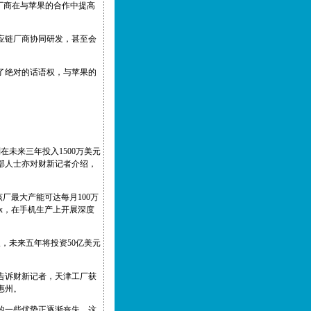
厂商在与苹果的合作中提高
应链厂商协同研发，甚至会
了绝对的话语权，与苹果的
未来三年投入1500万美元
部人士亦对财新记者介绍，
该厂最大产能可达每月100万
x，在手机生产上开展深度
，未来五年将投资50亿美元
告诉财新记者，天津工厂获
东惠州。
的一些优势正逐渐丧失，这