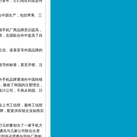
行多年，它们现在到底是何
在中国生产，包括苹果、三
国手机厂商品牌意识提高，
商，在国际合作中提高了自
立信、诺基亚等外国品牌的
波导的标签，甚至开模、注
外手机品牌逐渐向中国转移
商，吸收了韩国的注塑理念，
设计公司，不再从韩国、日
企业上书工信部，最终工信部
品牌，配套供应链企业如雨后
0万元积蓄创办了一家手机方
泰通讯与几家公司联合出资
等零部件还需要向国外厂商购