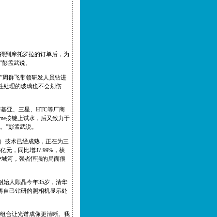
屏。得到摩托罗拉的订单后，为
”彭孟武说。
”周群飞带领研发人员钻进
性处理的玻璃也不会划伤
诺基亚、三星、HTC等厂商
me按键上试水，后又致力于
。”彭孟武说。
屏）技术已经成熟，正在为三
元，同比增37.99%，获
护城河，强者恒强的局面很
始人顾晶今年35岁，清华
将自己钻研的照相机显示处
、组合让光谱成像更清晰。我