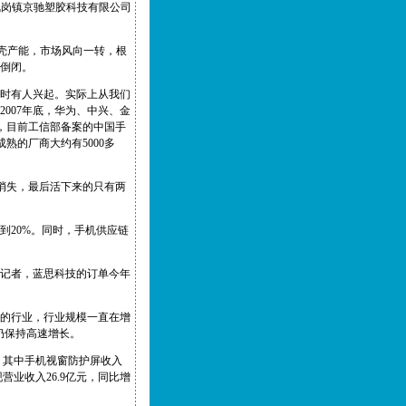
凤岗镇京驰塑胶科技有限公司
外壳产能，市场风向一转，根
商倒闭。
随时有人兴起。实际上从我们
007年底，华为、中兴、金
，目前工信部备案的中国手
熟的厂商大约有5000多
消失，最后活下来的只有两
到20%。同时，手机供应链
新记者，蓝思科技的订单今年
好的行业，行业规模一直在增
仍保持高速增长。
5%。其中手机视窗防护屏收入
营业收入26.9亿元，同比增