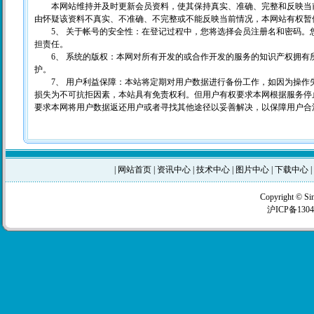
本网站维持并及时更新会员资料，使其保持真实、准确、完整和反映当前
由怀疑该资料不真实、不准确、不完整或不能反映当前情况，本网站有权暂
5、 关于帐号的安全性：在登记过程中，您将选择会员注册名和密码。
担责任。
6、 系统的版权：本网对所有开发的或合作开发的服务的知识产权拥有
护。
7、 用户利益保障：本站将定期对用户数据进行备份工作，如因为操作
损失为不可抗拒因素，本站具有免责权利。但用户有权要求本网根据服务停
要求本网将用户数据返还用户或者寻找其他途径以妥善解决，以保障用户合
|
网站首页
|
资讯中心
|
技术中心
|
图片中心
|
下载中心
|
Copyright © Si
沪ICP备1304