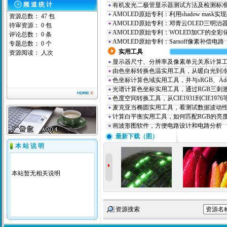
频 道 统 计
有机发光二极管显示器测试方法及检测标准（
AMOLED原始专利：利用shadow mask实
资源总数： 47 包
AMOLED原始专利：邓青云OLED三明治
待审资源： 0 包
AMOLED原始专利：WOLED加CF的全
评论总数： 0 条
AMOLED原始专利：Sarnoff像素补偿电路
专题总数： 0 个
实用工具
资源阅读：
人次
显示器尺寸、分辨率及像素单元关系计算
由色坐标转换色温实用工具，从暖白光到
色坐标计算色域实用工具，并与sRGB、Adob
光谱计算色坐标实用工具，通过RGB三刺
色度空间转换工具，从CIE1931到CIE197
麦克亚当椭圆实用工具，看测试数据波动
计算白平衡实用工具，如何匹配RGB的亮
画波形图软件，方便电路设计和电路分析
最新下载（图）
本 站 说 明
本站暂无相关说明
资源搜索