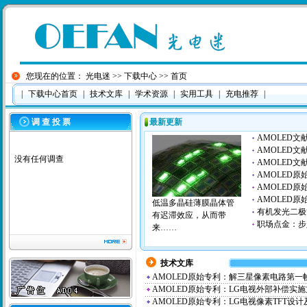
您现在的位置：
光电迷
>>
下载中心
>> 首页
|
下载中心首页
|
技术文库
|
学术资源
|
实用工具
|
充电推荐
|
调 查 投 票
最新更新
AMOLED
AMOLED
没有任何调查
AMOLED文
AMOLED
AMOLED
AMOLED原
低温多晶硅薄膜晶体管
有机发光二极
有迟滞效应，从而带
职场点金：步
来……
技术文库
AMOLED原始专利：解三星像素电路第一
AMOLED原始专利：LG电视外部补偿实
AMOLED原始专利：LG电视像素TFT设