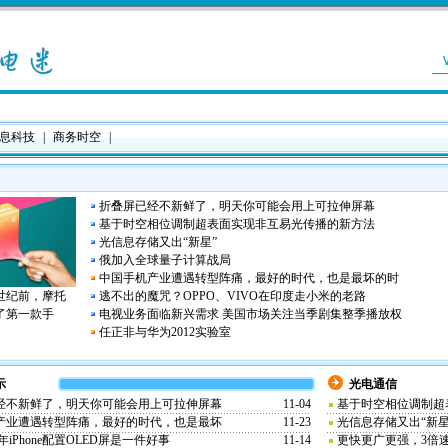
息科技
|
商务时空
|
折叠屏已经不新鲜了，明天你可能会用上可拉伸屏幕
基于时空相位调制超表面实现非互易光传播的新方法
光信息存储又出“新星”
俄加入全球量子计算战局
中国手机产业遭遇转型阵痛，最好的时代，也是最坏的时
世纪前，摩托
逃不出的魔咒？OPPO、VIVO在印度走小米的老路
了第一款手
电视业务面临新兴需求 美国市场关注当季剧集整季播放权
任正非与华为2012实验室
示
光电通信
经不新鲜了，明天你可能会用上可拉伸屏幕
11-04
基于时空相位调制超
产业遭遇转型阵痛，最好的时代，也是最坏
11-23
光信息存储又出“新星
年iPhone配置OLED屏是一件好事
11-14
更快更广更强，3倍速