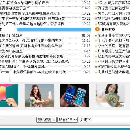
 抓住底层 金立给国产手机的启示
10-22
4G+布局拉开序幕 
还需要电视盒子么？
10-22
海信宽带业内首发XG
e 7售罄的虚假繁荣 全球智能手机格局陷入僵
10-22
阿里云推出云通信方
明年第一季度推出网络电视服务 已与CBS签
10-22
华为以创新开启TD-
做到第三代，希望却越来越渺茫，背后原因
10-22
5G频谱有望实现地
技
商务时空
球量子计算战局
01-09
阐述企业高管离职的
咒？OPPO、VIVO在印度走小米的老路
11-16
手机圈专利混战正酣
面临新兴需求 美国市场关注当季剧集整季
11-16
小米的谷底，还有很
为2012实验室
11-16
厂商艰难，但国产智
智能移动及可穿戴设备将推动柔性屏幕的发展
10-22
欧盟网络中立为何被“
信界奥斯卡为何颁给华为？NG OLT MA5800指
10-22
亚马逊上假货也不少 
英国ARM设立半导体研发基地
10-22
AT&T拟收购电视传
MN十年，中兴通讯推动5G构建超级互联时代
10-22
高通对恩智浦收购进
索