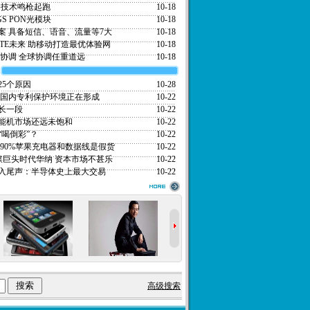
5G技术鸣枪起跑
10-18
S PON光模块
10-18
案 具备短信、语音、流量等7大
10-18
LTE未来 助移动打造最优体验网
10-18
区协调 全球协调任重道远
10-18
25个原因
10-28
 国内专利保护环境正在形成
10-22
长一段
10-22
能机市场还远未饱和
10-22
喝倒彩”？
10-22
90%苹果充电器和数据线是假货
10-22
媒巨头时代华纳 资本市场不甚乐
10-22
入尾声：半导体史上最大交易
10-22
高级搜索