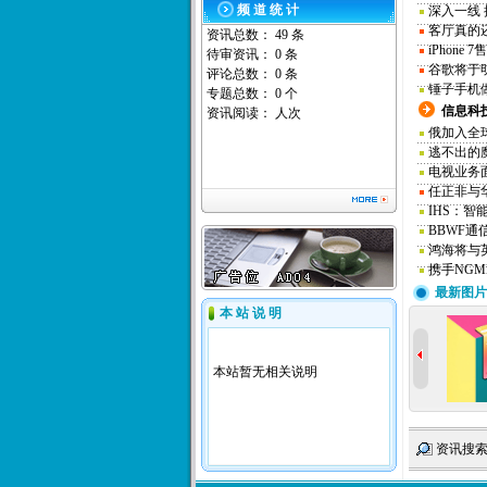
频 道 统 计
深入一线
客厅真的
资讯总数： 49 条
iPhon
待审资讯： 0 条
谷歌将于
评论总数： 0 条
锤子手机
专题总数： 0 个
信息科
资讯阅读：
人次
俄加入全
逃不出的魔
电视业务
任正非与华
IHS：
BBWF通
鸿海将与
携手NG
最新图片
本 站 说 明
本站暂无相关说明
资讯搜