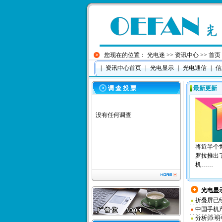
您现在的位置：
光电迷
>>
资讯中心
>> 首页
|
资讯中心首页
|
光电显示
|
光电通信
|
信
调 查 投 票
最新更新
没有任何调查
将近半个
罗拉推出
机……
光电显
折叠屏已
中国手机
分析师:明