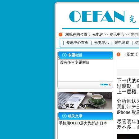
您现在的位置：
光电迷
>>
资讯中心
>>
光电
|
资讯中心首页
|
光电显示
|
光电通信
|
信
[图文]
分
专题栏目
没有任何专题栏目
下一代的苹
过渡期，
上一层楼
分析师认
我们带来三款
iPhon
相关文章
尽管明年的
手机用OLED屏大势所趋 日本
差不多，而