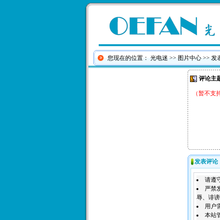
您现在的位置：
光电迷
>>
图片中心
>> 
评论主
（暂不支
发表评论
请遵
严禁
辱、诽谤
用户
本站