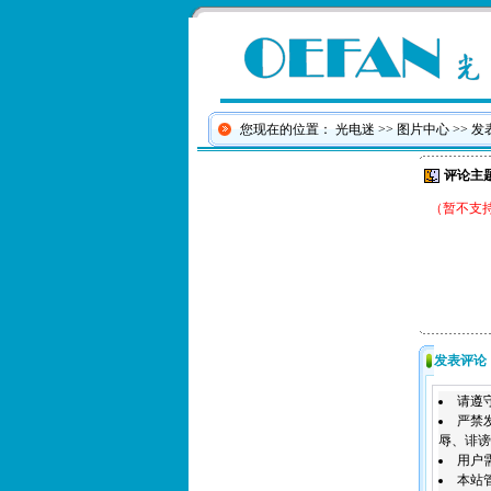
您现在的位置：
光电迷
>>
图片中心
>> 
评论主
（暂不支
发表评论
请遵
严禁
辱、诽谤
用户
本站