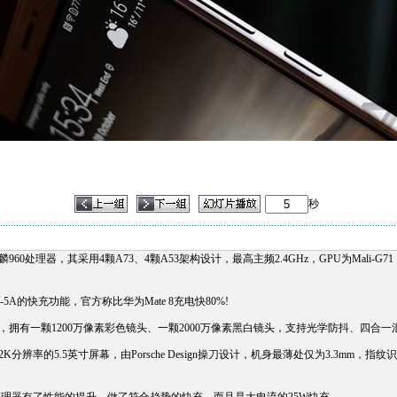
秒
960处理器，其采用4颗A73、4颗A53架构设计，最高主频2.4GHz，GPU为Mali-
V-5A的快充功能，官方称比华为Mate 8充电快80%!
头，拥有一颗1200万像素彩色镜头、一颗2000万像素黑白镜头，支持光学防抖、四
K分辨率的5.5英寸屏幕，由Porsche Design操刀设计，机身最薄处仅为3.3m