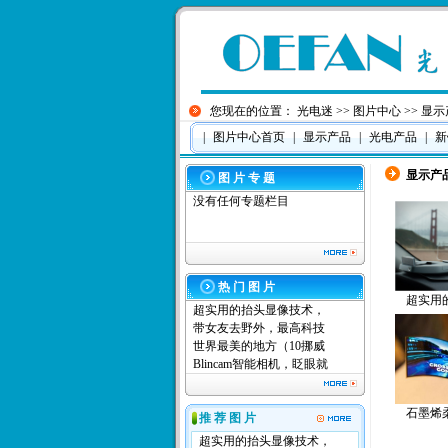
您现在的位置：
光电迷
>>
图片中心
>>
显示
|
图片中心首页
|
显示产品
|
光电产品
|
新
显示产
图 片 专 题
没有任何专题栏目
热 门 图 片
超实用
超实用的抬头显像技术，
带女友去野外，最高科技
世界最美的地方（10挪威
Blincam智能相机，眨眼就
石墨烯
推 荐 图 片
超实用的抬头显像技术，