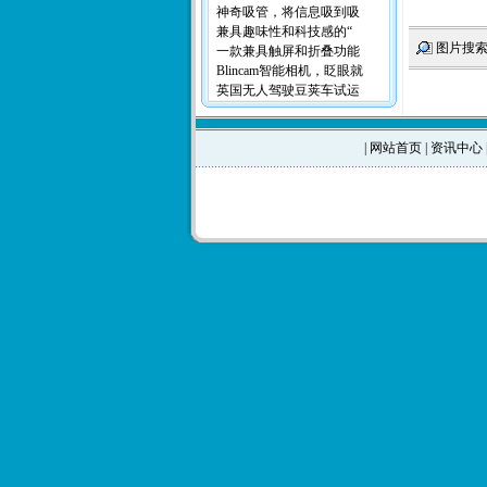
神奇吸管，将信息吸到吸
兼具趣味性和科技感的“
图片搜
一款兼具触屏和折叠功能
Blincam智能相机，眨眼就
英国无人驾驶豆荚车试运
|
网站首页
|
资讯中心