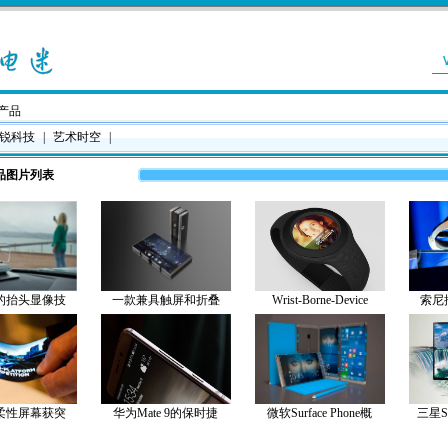
产品
锐科技
|
艺术时空
|
品图片列表
的抬头显像技
一款兼具触屏和折叠
Wrist-Borne-Device
索尼
柔性屏幕获突
华为Mate 9的保时捷
微软Surface Phone概
三星S